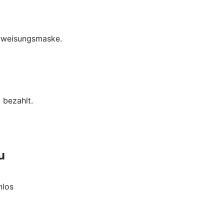
erweisungsmaske.
 bezahlt.
u
nlos