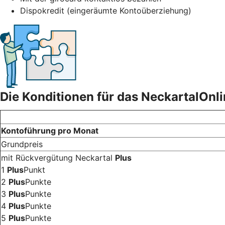
Dispokredit (eingeräumte Kontoüberziehung)
Die Konditionen für das NeckartalOnl
Kontoführung pro Monat
Grundpreis
mit Rückvergütung Neckartal
Plus
1
Plus
Punkt
2
Plus
Punkte
3
Plus
Punkte
4
Plus
Punkte
5
Plus
Punkte