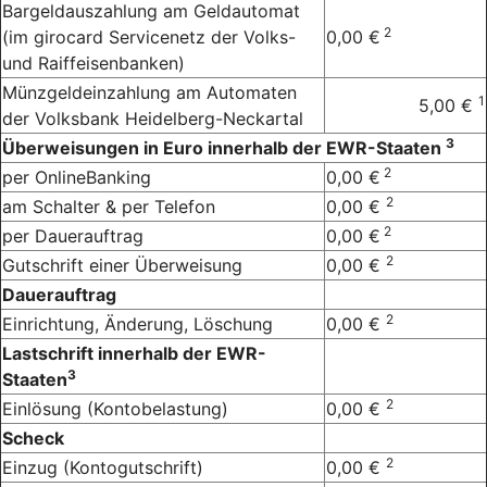
Bargeldauszahlung am Geldautomat
2
(im girocard Servicenetz der Volks-
0,00 €
und Raiffeisenbanken)
Münzgeldeinzahlung am Automaten
1
5,00 €
der Volksbank Heidelberg-Neckartal
3
Überweisungen in Euro innerhalb der EWR-Staaten
2
per OnlineBanking
0,00 €
2
am Schalter & per Telefon
0,00 €
2
per Dauerauftrag
0,00 €
2
Gutschrift einer Überweisung
0,00 €
Dauerauftrag
2
Einrichtung, Änderung, Löschung
0,00 €
Lastschrift innerhalb der EWR-
3
Staaten
2
Einlösung (Kontobelastung)
0,00 €
Scheck
2
Einzug (Kontogutschrift)
0,00 €