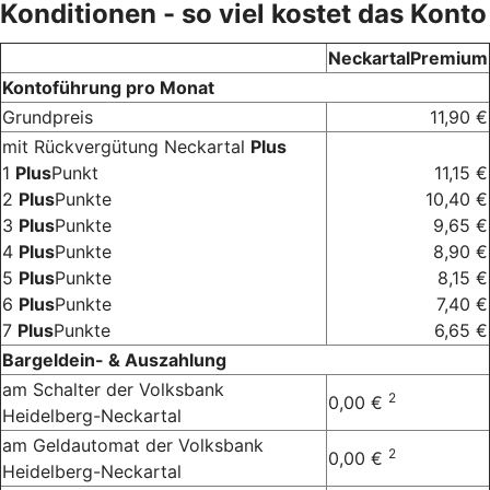
Konditionen - so viel kostet das Konto
NeckartalPremium
Kontoführung pro Monat
Grundpreis
11,90 €
mit Rückvergütung Neckartal
Plus
1
Plus
Punkt
11,15 €
2
Plus
Punkte
10,40 €
3
Plus
Punkte
9,65 €
4
Plus
Punkte
8,90 €
5
Plus
Punkte
8,15 €
6
Plus
Punkte
7,40 €
7
Plus
Punkte
6,65 €
Bargeldein- & Auszahlung
am Schalter der Volksbank
2
0,00 €
Heidelberg-Neckartal
am Geldautomat der Volksbank
2
0,00 €
Heidelberg-Neckartal