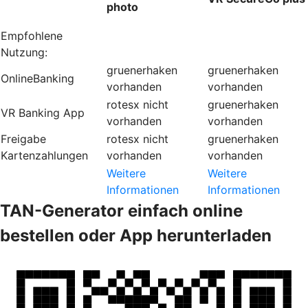
photo
Empfohlene
Nutzung:
gruenerhaken
gruenerhaken
OnlineBanking
vorhanden
vorhanden
rotesx
nicht
gruenerhaken
VR Banking App
vorhanden
vorhanden
Freigabe
rotesx
nicht
gruenerhaken
Kartenzahlungen
vorhanden
vorhanden
Weitere
Weitere
Informationen
Informationen
TAN-Generator einfach online
bestellen oder App herunterladen