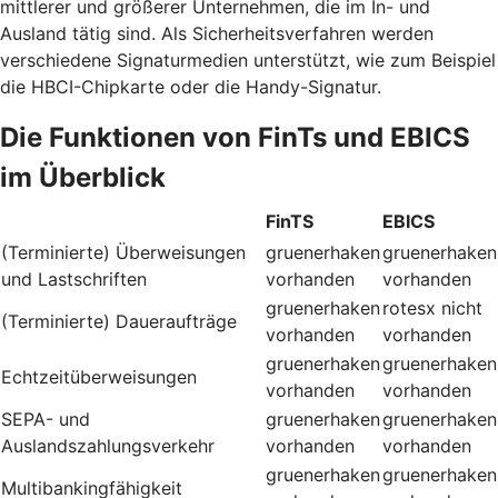
mittlerer und größerer Unternehmen, die im In- und
Ausland tätig sind. Als Sicherheitsverfahren werden
verschiedene Signaturmedien unterstützt, wie zum Beispiel
die HBCI-Chipkarte oder die Handy-Signatur.
Die Funktionen von FinTs und EBICS
im Überblick
FinTS
EBICS
(Terminierte) Überweisungen
gruenerhaken
gruenerhaken
und Lastschriften
vorhanden
vorhanden
gruenerhaken
rotesx
nicht
(Terminierte) Daueraufträge
vorhanden
vorhanden
gruenerhaken
gruenerhaken
Echtzeitüberweisungen
vorhanden
vorhanden
SEPA- und
gruenerhaken
gruenerhaken
Auslandszahlungsverkehr
vorhanden
vorhanden
gruenerhaken
gruenerhaken
Multibankingfähigkeit