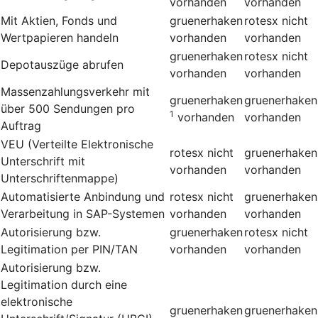
vorhanden
vorhanden
Mit Aktien, Fonds und
gruenerhaken
rotesx
nicht
Wertpapieren handeln
vorhanden
vorhanden
gruenerhaken
rotesx
nicht
Depotauszüge abrufen
vorhanden
vorhanden
Massenzahlungsverkehr mit
gruenerhaken
gruenerhaken
über 500 Sendungen pro
1
vorhanden
vorhanden
Auftrag
VEU (Verteilte Elektronische
rotesx
nicht
gruenerhaken
Unterschrift mit
vorhanden
vorhanden
Unterschriftenmappe)
Automatisierte Anbindung und
rotesx
nicht
gruenerhaken
Verarbeitung in SAP-Systemen
vorhanden
vorhanden
Autorisierung bzw.
gruenerhaken
rotesx
nicht
Legitimation per PIN/TAN
vorhanden
vorhanden
Autorisierung bzw.
Legitimation durch eine
elektronische
gruenerhaken
gruenerhaken