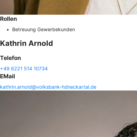
Rollen
Betreuung Gewerbekunden
Kathrin
Arnold
Telefon
+49 6221 514 10734
EMail
kathrin.
arnold@
volksbank-
hdneckartal.de