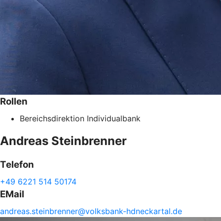
Rollen
Bereichsdirektion Individualbank
Andreas
Steinbrenner
Telefon
+49 6221 514 50174
EMail
andreas.
steinbrenner@
volksbank-
hdneckartal.de