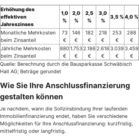
Erhöhung des
1,0
2,0
2,5
3,0
effektiven
3,5 %
4,0 %
%
%
%
%
Jahreszinses
Monatliche Mehrkosten
73
146
182
218
253
288
beim Zinsanteil
€
€
€
€
€
€
Jährliche Mehrkosten
880
1.753
2.186
2.618
3.039
3.459
beim Zinsanteil
€
€
€
€
€
€
Quelle: Berechnung durch die Bausparkasse Schwäbisch
Hall AG; Beträge gerundet
Wie Sie Ihre Anschlussfinanzierung
gestalten können
Je nachdem, wann die Sollzinsbindung Ihrer laufenden
Immobilienfinanzierung endet, haben Sie verschiedene
Möglichkeiten für Ihre Anschlussfinanzierung: kurzfristig,
mittelfristig oder langfristig.